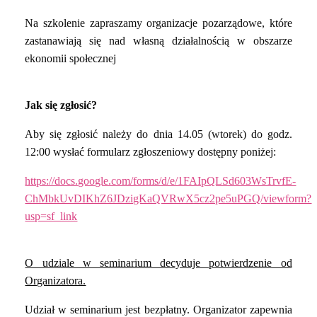
Na szkolenie zapraszamy organizacje pozarządowe, które
zastanawiają się nad własną działalnością w obszarze
ekonomii społecznej
Jak się zgłosić?
Aby się zgłosić należy do dnia 14.05 (wtorek) do godz.
12:00 wysłać formularz zgłoszeniowy dostępny poniżej:
https://docs.google.com/forms/d/e/1FAIpQLSd603WsTrvfE-
ChMbkUvDIKhZ6JDzigKaQVRwX5cz2pe5uPGQ/viewform?
usp=sf_link
O udziale w seminarium decyduje potwierdzenie od
Organizatora.
Udział w seminarium jest bezpłatny. Organizator zapewnia