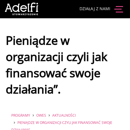
DZIAŁAJ Z NAMI
Pieniądze w
organizacji czyli jak
finansować swoje
działania”.
PROGRAMY
OWES
AKTUALNOŚCI
PIENIĄDZE W ORGANIZACJI CZYLI JAK FINANSOWAĆ SWOJE
DZIAŁANIA”.